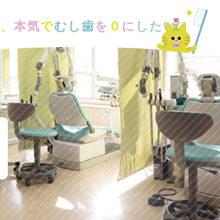
ら、
本気
で
むし⻭
を
０
に
したい