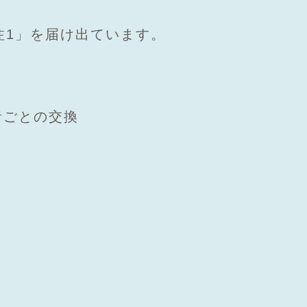
注1」を届け出ています。
。
者ごとの交換