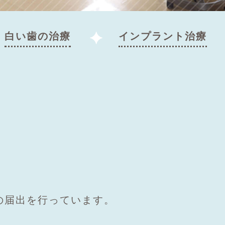
⽩い⻭の治療
インプラント治療
の届出を行っています。