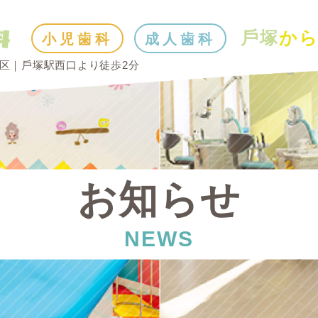
⼾塚
か
小児歯科
成人歯科
区｜⼾塚駅⻄⼝より徒歩2分
お知らせ
NEWS