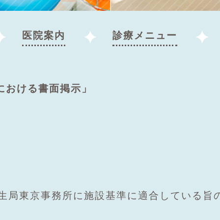
医院案内
診療メニュー
における書面掲示」
」
生局東京事務所に施設基準に適合している旨